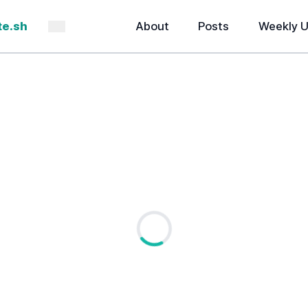
te.sh
About
Posts
Weekly 
Color mode: system
Loading...