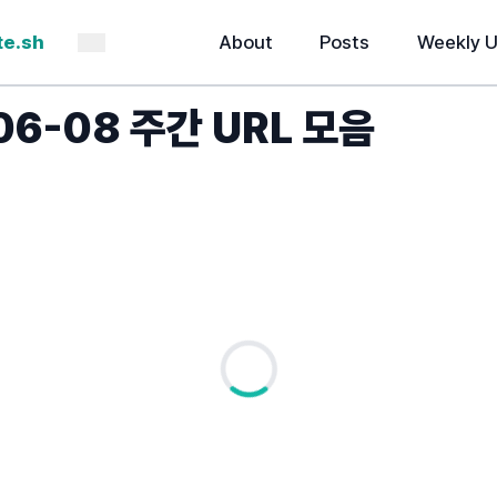
te.sh
About
Posts
Weekly 
Color mode: system
06-08 주간 URL 모음
Loading...